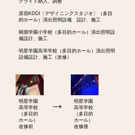
グライト納入、調整
原宿KDDI〔デザイニングスタジオ〕（多目
的ホール）演出照明設備 設計、施工
桐朋学園小学校（多目的ホール）演出照明設
備設計、施工
明星学園高等学校（多目的ホール）演出照明
設備設計、施工（改修）
→
明星学園
明星学園
高等学校
高等学校
（多目的
（多目的
ホール）
ホール）
改修前
改修後